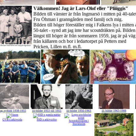
Välkommen!
Jag är Lars-Olof eller "Pliiiggis"
Bilden till vänster är från Ingmarsö i mitten på 40-tale
Fru Öhman i granngården med familj och mig.
Bilden till höger föreställer mig i Falkens lya i mitten
50-talet - synd att jag inte har scoutdräkten på.
Bilden
längst till höger är från sommaren 1959, jag är på väg
från källaren och bor i ledartorpet på Petters med
Pricken, Lillen m.fl. m.fl.
ag,nyfödd 1938-1955
iii-bilder 1953 till 1955
iii-bilder 1956-1963
iii.bilder 1963-1988
GVB:s arkivsida
SSD:s arkivsidor
Scoutdistrikten i
Stockholm