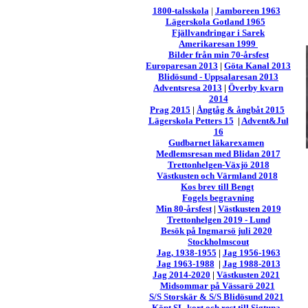
1800-talsskola
|
Jamboreen 1963
Lägerskola Gotland 1965
Fjällvandringar i Sarek
Amerikaresan 1999
Bilder från min 70-årsfest
Europaresan 2013
|
Göta Kanal 2013
Blidösund - Uppsalaresan 2013
Adventsresa 2013
|
Överby kvarn
2014
Prag 2015
|
Ångtåg & ångbåt 2015
Lägerskola Petters 15
|
Advent&Jul
16
Gudbarnet läkarexamen
Medlemsresan med Blidan 2017
Trettonhelgen-Växjö 2018
Västkusten och Värmland 2018
Kos brev till Bengt
Fogels begravning
Min 80-årsfest
|
Västkusten 2019
Trettonhelgen 2019 - Lund
Besök på Ingmarsö juli 2020
Stockholmscout
Jag, 1938-1955
|
Jag 1956-1963
Jag 1963-1988
|
Jag 1988-2013
Jag 2014-2020
|
Västkusten 2021
Midsommar på Vässarö 2021
S/S Storskär & S/S Blidösund 2021
Köpt SL-kort och rest till Sigtuna