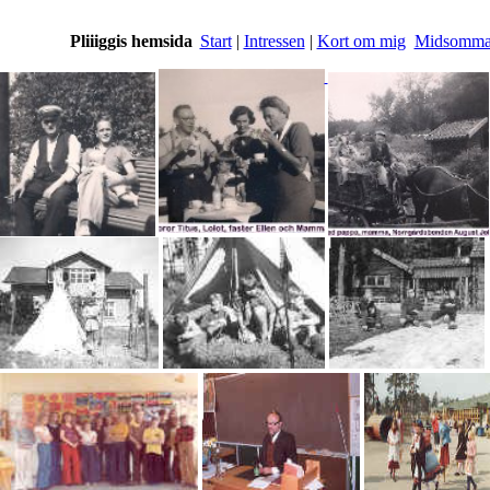
Pliiiggis hemsida
Start
|
Intressen
|
Kort om mig
Midsommar