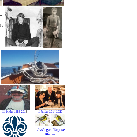
t.
 av
iii bilder 1988-201
3
iii bilder 2014-2020
Lövsångare
Talgoxe
Blåmes