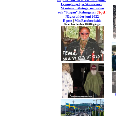
Lyrangänget på Skanskvarn
Vi minns målningarna i salen
och "Stugan", Rehnsgatan
Några bilder juni 2022
E-post
|
Min Facebooksida
Sidan har laddats 118376 gånger
J